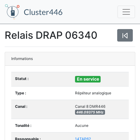
Relais DRAP 06340
Informations
Statut :
En service
Type :
Répéteur analogique
Canal :
Canal 8 DMR446
446.09375 MHz
Tonalité :
Aucune
Responsable :
14TAP62