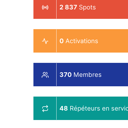
2 837
Spots
0
Activations
370
Membres
48
Répéteurs en servi