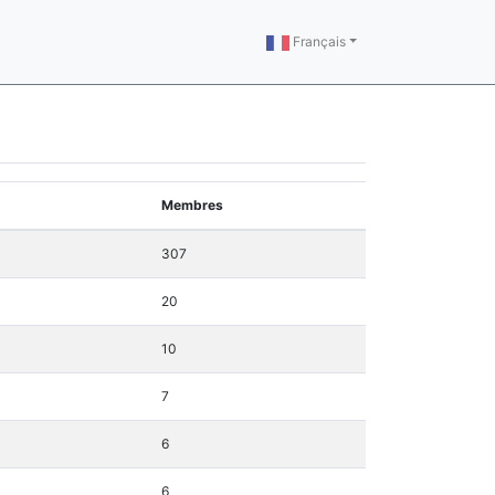
Français
Membres
307
20
10
7
6
6