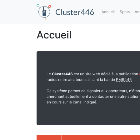
Accueil
Spots
Ac
Accueil
Le
Cluster446
est un site web dédié à la publication
radios entre amateurs utilisant la bande
PMR446
.
Ce système permet de signaler aux opérateurs, n'étan
cherchant actuellement à contacter une autre station,
en cours sur le canal indiqué.