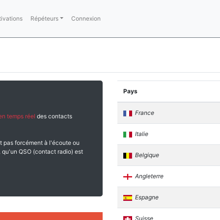
tivations
Répéteurs
Connexion
Pays
France
en temps réel
des contacts
Italie
t pas forcément à l'écoute ou
 qu'un QSO (contact radio) est
Belgique
Angleterre
Espagne
Suisse