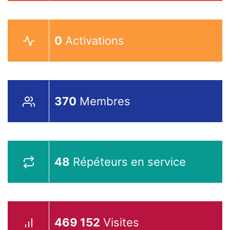
0
Activations
370
Membres
48
Répéteurs en service
469 152
Visites