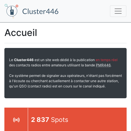
Accueil
Le
Cluster446
est un site web dédié à la publication
en temps réel
des contacts radios entre amateurs utilisant la bande
PMR446
.
Ce système permet de signaler aux opérateurs, n'étant pas forcément
à l'écoute ou cherchant actuellement à contacter une autre station,
qu'un QSO (contact radio) est en cours sur le canal indiqué.
2 837
Spots