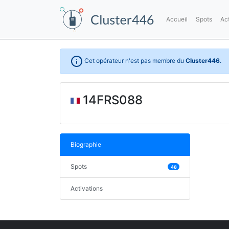
Accueil
Spots
Ac
Cet opérateur n'est pas membre du
Cluster446
.
14FRS088
Biographie
Spots
48
Activations